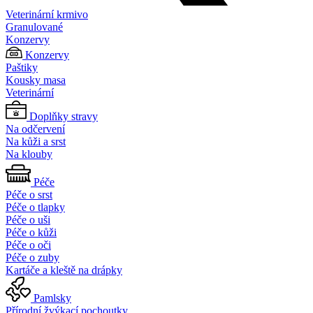
Veterinární krmivo
Granulované
Konzervy
Konzervy
Paštiky
Kousky masa
Veterinární
Doplňky stravy
Na odčervení
Na kůži a srst
Na klouby
Péče
Péče o srst
Péče o tlapky
Péče o uši
Péče o kůži
Péče o oči
Péče o zuby
Kartáče a kleště na drápky
Pamlsky
Přírodní žvýkací pochoutky