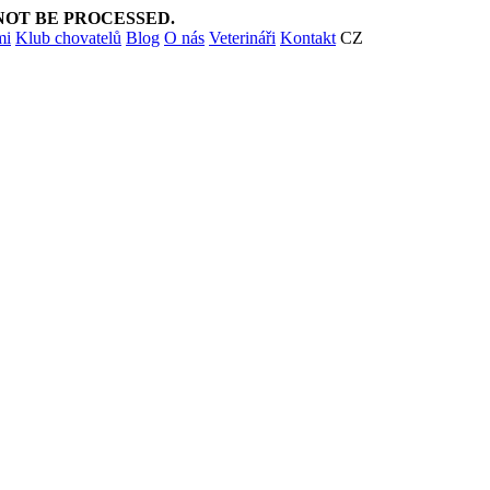
NOT BE PROCESSED.
mi
Klub chovatelů
Blog
O nás
Veterináři
Kontakt
CZ