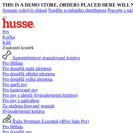
THIS IS A DEMO STORE, ORDERS PLACED HERE WILL 
Seznam volných oblastí
Najděte si místního distributora
Pracujte s ná
Pes
Kočka
Kůň
Znalostní koutek
Superprémiové granulované krmivo
Pro štěňata
Pro dospělá malá plemena
Pro dospělá střední plemena
Pro dospělá velká plemena
Pro starší psy
Pro kastrované psy
Pro psy s alergií (hypoalergenní krmiva)
Pro psy s nadváhou
Za studena lisované granule
Hypoalergenní krmiva
Řada Premium Essential (dříve řada Pro)
Pro štěňata
Pro dospělé psy