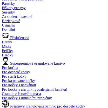
Pamlsky
Piškoty pro psy
Sušenky
Za studena lisované
Bezlepkové
Urinární
Dentální
Příslušenství
Barely
Misky
Pelíšky
Hračky
Superprémiové granulované krmivo
Pro koťata
Pro dospělé kočky
Pro starší kočky
Pro kastrované kočky
Pro kočky s nadváhou
Pro kočky s alergií (hypoalergenní krmiva)
Granule z čerstvého masa
Pro kočky s urinálními problémy
Prémiové granulované krmivo pro dospělé kočky