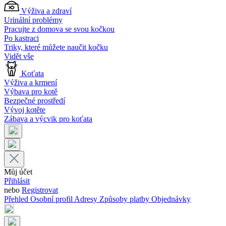
Výživa a zdraví
Urinální problémy
Pracujte z domova se svou kočkou
Po kastraci
Triky, které můžete naučit kočku
Vidět vše
Koťata
Výživa a krmení
Výbava pro kotě
Bezpečné prostředí
Vývoj kotěte
Zábava a výcvik pro koťata
Můj účet
Přihlásit
nebo
Registrovat
Přehled
Osobní profil
Adresy
Způsoby platby
Objednávky