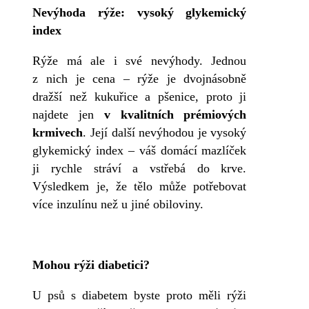
Nevýhoda rýže: vysoký glykemický
index
Rýže má ale i své nevýhody. Jednou
z nich je cena – rýže je dvojnásobně
dražší než kukuřice a pšenice, proto ji
najdete jen
v kvalitních prémiových
krmivech
. Její další nevýhodou je vysoký
glykemický index – váš domácí mazlíček
ji rychle stráví a vstřebá do krve.
Výsledkem je, že tělo může potřebovat
více inzulínu než u jiné obiloviny.
Mohou rýži diabetici?
U psů s diabetem byste proto měli rýži