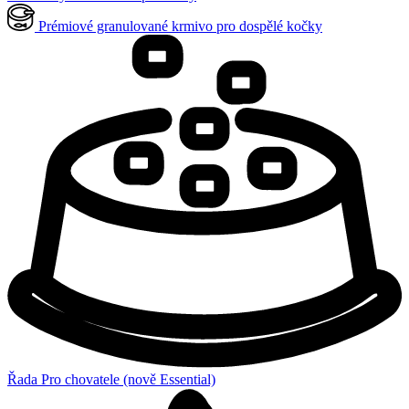
Prémiové granulované krmivo pro dospělé kočky
Řada Pro chovatele (nově Essential)