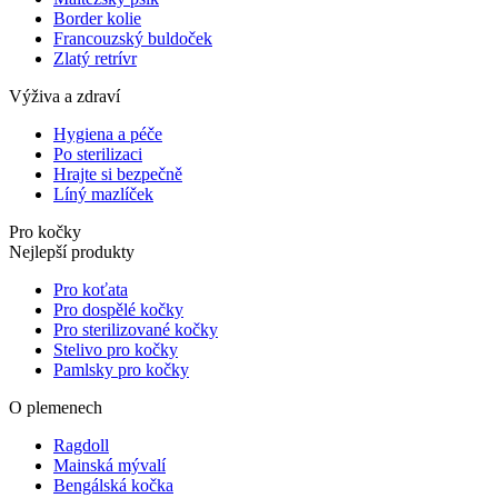
Border kolie
Francouzský buldoček
Zlatý retrívr
Výživa a zdraví
Hygiena a péče
Po sterilizaci
Hrajte si bezpečně
Líný mazlíček
Pro kočky
Nejlepší produkty
Pro koťata
Pro dospělé kočky
Pro sterilizované kočky
Stelivo pro kočky
Pamlsky pro kočky
O plemenech
Ragdoll
Mainská mývalí
Bengálská kočka