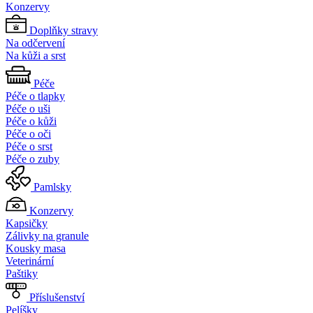
Konzervy
Doplňky stravy
Na odčervení
Na kůži a srst
Péče
Péče o tlapky
Péče o uši
Péče o kůži
Péče o oči
Péče o srst
Péče o zuby
Pamlsky
Konzervy
Kapsičky
Zálivky na granule
Kousky masa
Veterinární
Paštiky
Příslušenství
Pelíšky