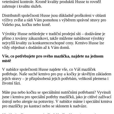
veterinární kontrole. Kromě kvality produktů Husse to rovněž
zahrnuje i kvalitu služeb.
Distributoři společnosti Husse jsou důkladně proškoleni v oblasti
výživy zvířat a rádi Vám pomohou s výběrem správné stravy pro
Vašeho psa, kočku nebo koně.
Výrobky Husse nehledejte v tradiční prodejní síti – dodáváme je
přímo z továrny zákazníkovi, takže můžeme nabídnout výrobky
nejvyšší kvality za konkurenceschopné ceny. Krmivo Husse lze
vždy objednat s dodáním až k Vám domů.
Vše, co potřebujete pro svého mazlíčka, najdete na jednom
místě
V nabídce společnosti Husse najdete vše, co Váš mazlíček
potřebuje. Naše suché krmivo pro psy a kočky je skvělým základem
jejich stravy – je přizpůsobená jejich potřebám, velikostí plemena i
životní fázi.
Máte psa nebo kočku se speciálními nutričními potřebami? Vyvinuli
jsme i krmiva pro speciální potřeby mazlíčků, jako je citlivé zažívací
ústrojí nebo alergie na potraviny. V nabídce máme i speciální krmiva
pro mazlíčky po kastraci nebo se sklonem k nadváze.