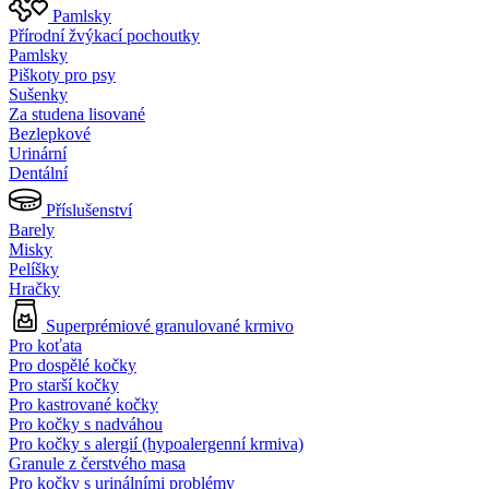
Pamlsky
Přírodní žvýkací pochoutky
Pamlsky
Piškoty pro psy
Sušenky
Za studena lisované
Bezlepkové
Urinární
Dentální
Příslušenství
Barely
Misky
Pelíšky
Hračky
Superprémiové granulované krmivo
Pro koťata
Pro dospělé kočky
Pro starší kočky
Pro kastrované kočky
Pro kočky s nadváhou
Pro kočky s alergií (hypoalergenní krmiva)
Granule z čerstvého masa
Pro kočky s urinálními problémy