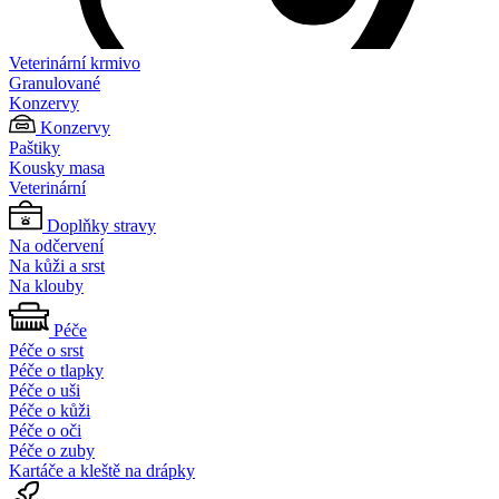
Veterinární krmivo
Granulované
Konzervy
Konzervy
Paštiky
Kousky masa
Veterinární
Doplňky stravy
Na odčervení
Na kůži a srst
Na klouby
Péče
Péče o srst
Péče o tlapky
Péče o uši
Péče o kůži
Péče o oči
Péče o zuby
Kartáče a kleště na drápky