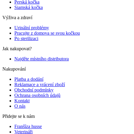
Perská kočka
Siamská kočka
Výživa a zdraví
Urinální problémy
Pracujte z domova se svou kočkou
Po sterilizaci
Jak nakupovat?
Najděte místního distributora
Nakupování
Platba a dodání
Reklamace a vrácení zboží
Obchodní podmínky
Ochrana osobních údajů
Kontakt
O nás
Přidejte se k nám
Franšíza husse
Veterináři