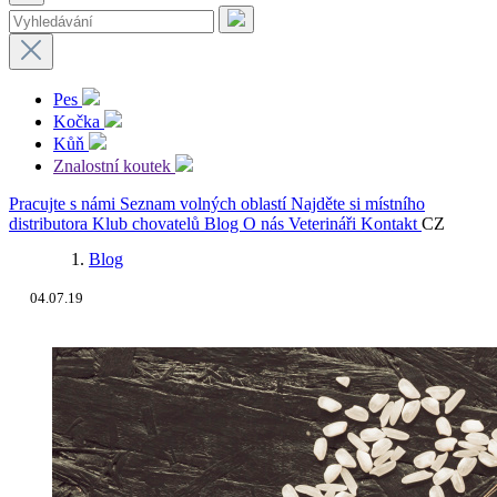
Pes
Kočka
Kůň
Znalostní koutek
Pracujte s námi
Seznam volných oblastí
Najděte si místního
distributora
Klub chovatelů
Blog
O nás
Veterináři
Kontakt
CZ
Blog
04.07.19