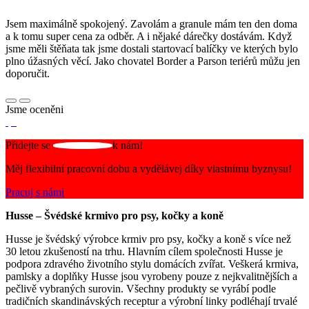
Jsem maximálně spokojený. Zavolám a granule mám ten den doma
a k tomu super cena za odběr. A i nějaké dárečky dostávám. Když
jsme měli štěňata tak jsme dostali startovací balíčky ve kterých bylo
plno úžasných věcí. Jako chovatel Border a Parson teriérů můžu jen
doporučit.
Jsme oceněni
Přidejte se
k nám!
Měj flexibilní pracovní dobu a vydělávej díky vlastnímu byznysu!
Pracuj s námi
Husse – Švédské krmivo pro psy, kočky a koně
Husse je švédský výrobce krmiv pro psy, kočky a koně s více než
30 letou zkušeností na trhu. Hlavním cílem společnosti Husse je
podpora zdravého životního stylu domácích zvířat. Veškerá krmiva,
pamlsky a doplňky Husse jsou vyrobeny pouze z nejkvalitnějších a
pečlivě vybraných surovin. Všechny produkty se vyrábí podle
tradičních skandinávských receptur a výrobní linky podléhají trvalé