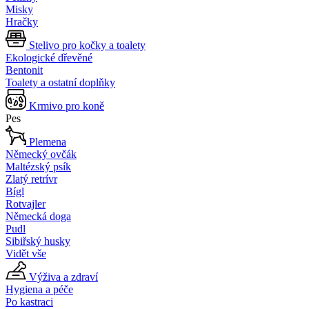
Misky
Hračky
Stelivo pro kočky a toalety
Ekologické dřevěné
Bentonit
Toalety a ostatní doplňky
Krmivo pro koně
Pes
Plemena
Německý ovčák
Maltézský psík
Zlatý retrívr
Bígl
Rotvajler
Německá doga
Pudl
Sibiřský husky
Vidět vše
Výživa a zdraví
Hygiena a péče
Po kastraci