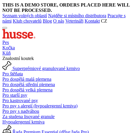
THIS IS A DEMO STORE, ORDERS PLACED HERE WILL
NOT BE PROCESSED.
Seznam volných oblastí
Najděte si místního distributora
Pracujte s
námi
Klub chovatelů
Blog
O nás
Veterináři
Kontakt
CZ
Pes
Kočka
Kůň
Znalostní koutek
Superprémiové granulované krmivo
Pro štěňata
Pro dospělá malá plemena
Pro dospělá střední plemena
Pro dospělá velká plemena
Pro starší psy
Pro kastrované psy
Pro psy s alergií (hypoalergenní krmiva)
Pro psy s nadváhou
Za studena lisované granule
Hypoalergenní krmiva
Řada Premium Essential (dříve řada Pro)