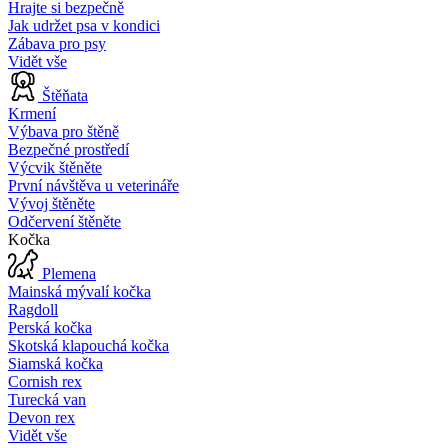
Hrajte si bezpečně
Jak udržet psa v kondici
Zábava pro psy
Vidět vše
Štěňata
Krmení
Výbava pro štěně
Bezpečné prostředí
Výcvik štěněte
První návštěva u veterináře
Vývoj štěněte
Odčervení štěněte
Kočka
Plemena
Mainská mývalí kočka
Ragdoll
Perská kočka
Skotská klapouchá kočka
Siamská kočka
Cornish rex
Turecká van
Devon rex
Vidět vše