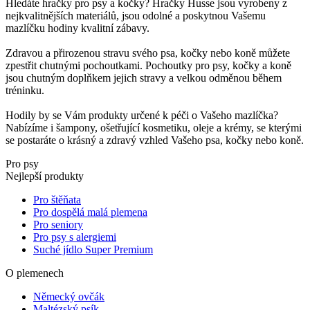
Hledáte hračky pro psy a kočky? Hračky Husse jsou vyrobeny z
nejkvalitnějších materiálů, jsou odolné a poskytnou Vašemu
mazlíčku hodiny kvalitní zábavy.
Zdravou a přirozenou stravu svého psa, kočky nebo koně můžete
zpestřit chutnými pochoutkami. Pochoutky pro psy, kočky a koně
jsou chutným doplňkem jejich stravy a velkou odměnou během
tréninku.
Hodily by se Vám produkty určené k péči o Vašeho mazlíčka?
Nabízíme i šampony, ošetřující kosmetiku, oleje a krémy, se kterými
se postaráte o krásný a zdravý vzhled Vašeho psa, kočky nebo koně.
Pro psy
Nejlepší produkty
Pro štěňata
Pro dospělá malá plemena
Pro seniory
Pro psy s alergiemi
Suché jídlo Super Premium
O plemenech
Německý ovčák
Maltézský psík