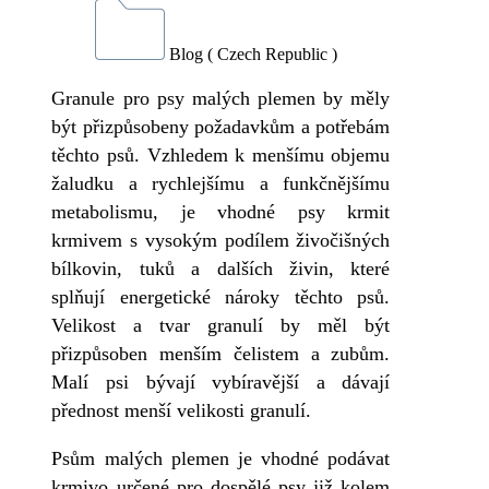
Blog ( Czech Republic )
Granule pro psy malých plemen by měly
být přizpůsobeny požadavkům a potřebám
těchto psů. Vzhledem k menšímu objemu
žaludku a rychlejšímu a funkčnějšímu
metabolismu, je vhodné psy krmit
krmivem s vysokým podílem živočišných
bílkovin, tuků a dalších živin, které
splňují energetické nároky těchto psů.
Velikost a tvar granulí by měl být
přizpůsoben menším čelistem a zubům.
Malí psi bývají vybíravější a dávají
přednost menší velikosti granulí.
Psům malých plemen je vhodné podávat
krmivo určené pro dospělé psy již kolem