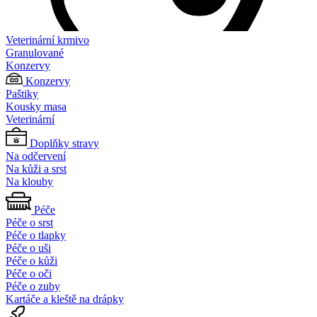
Veterinární krmivo
Granulované
Konzervy
Konzervy
Paštiky
Kousky masa
Veterinární
Doplňky stravy
Na odčervení
Na kůži a srst
Na klouby
Péče
Péče o srst
Péče o tlapky
Péče o uši
Péče o kůži
Péče o oči
Péče o zuby
Kartáče a kleště na drápky