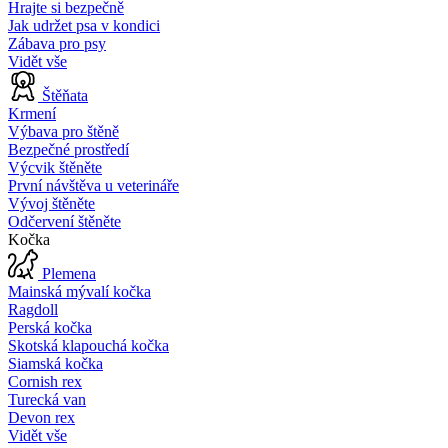
Hrajte si bezpečně
Jak udržet psa v kondici
Zábava pro psy
Vidět vše
Štěňata
Krmení
Výbava pro štěně
Bezpečné prostředí
Výcvik štěněte
První návštěva u veterináře
Vývoj štěněte
Odčervení štěněte
Kočka
Plemena
Mainská mývalí kočka
Ragdoll
Perská kočka
Skotská klapouchá kočka
Siamská kočka
Cornish rex
Turecká van
Devon rex
Vidět vše