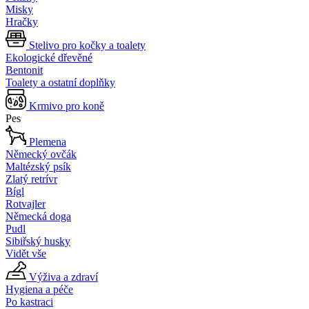
Misky
Hračky
Stelivo pro kočky a toalety
Ekologické dřevěné
Bentonit
Toalety a ostatní doplňky
Krmivo pro koně
Pes
Plemena
Německý ovčák
Maltézský psík
Zlatý retrívr
Bígl
Rotvajler
Německá doga
Pudl
Sibiřský husky
Vidět vše
Výživa a zdraví
Hygiena a péče
Po kastraci