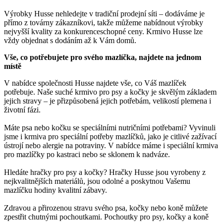
Výrobky Husse nehledejte v tradiční prodejní síti – dodáváme je
přímo z továrny zákazníkovi, takže můžeme nabídnout výrobky
nejvyšší kvality za konkurenceschopné ceny. Krmivo Husse lze
vždy objednat s dodáním až k Vám domů.
Vše, co potřebujete pro svého mazlíčka, najdete na jednom
místě
V nabídce společnosti Husse najdete vše, co Váš mazlíček
potřebuje. Naše suché krmivo pro psy a kočky je skvělým základem
jejich stravy – je přizpůsobená jejich potřebám, velikostí plemena i
životní fázi.
Máte psa nebo kočku se speciálními nutričními potřebami? Vyvinuli
jsme i krmiva pro speciální potřeby mazlíčků, jako je citlivé zažívací
ústrojí nebo alergie na potraviny. V nabídce máme i speciální krmiva
pro mazlíčky po kastraci nebo se sklonem k nadváze.
Hledáte hračky pro psy a kočky? Hračky Husse jsou vyrobeny z
nejkvalitnějších materiálů, jsou odolné a poskytnou Vašemu
mazlíčku hodiny kvalitní zábavy.
Zdravou a přirozenou stravu svého psa, kočky nebo koně můžete
zpestřit chutnými pochoutkami. Pochoutky pro psy, kočky a koně