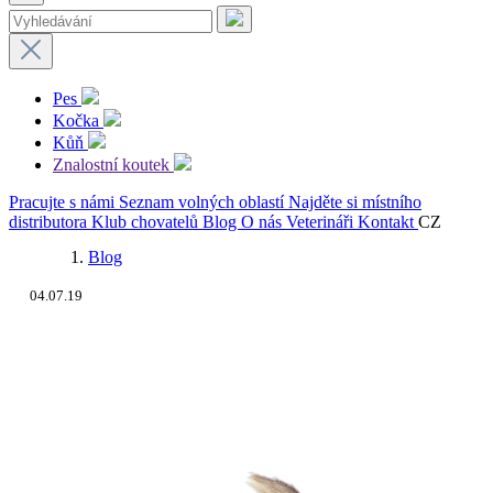
Pes
Kočka
Kůň
Znalostní koutek
Pracujte s námi
Seznam volných oblastí
Najděte si místního
distributora
Klub chovatelů
Blog
O nás
Veterináři
Kontakt
CZ
Blog
04.07.19