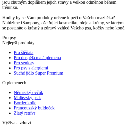
jsou chutným doplňkem jejich stravy a velkou odměnou během
tréninku.
Hodily by se Vám produkty určené k péči o Vašeho mazlíčka?
Nabízíme i šampony, ošetřující kosmetiku, oleje a krémy, se kterými
se postaráte o krásný a zdravý vzhled Vašeho psa, kočky nebo koně.
Pro psy
Nejlepší produkty
Pro štěňata
Pro dospělá malá plemena
Pro seniory
Pro psy s alergiemi
Suché jídlo Super Premium
O plemenech
Německý ovčák
Maltézský psík
Border kolie
Francouzský buldoček
Zlatý retrívr
Výživa a zdraví