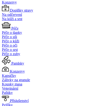
Konzervy
Doplňky stravy
Na odčervení
Na kůži a srst
Péče
Péče o tlapky
Péče o uši
Péče o kůži
Péče o oči
Péče o srst
Péče o zuby
Pamlsky
Konzervy
Kapsičky
Zálivky na granule
Kousky masa
Veterinární
Paštiky
Příslušenství
Pelíšky