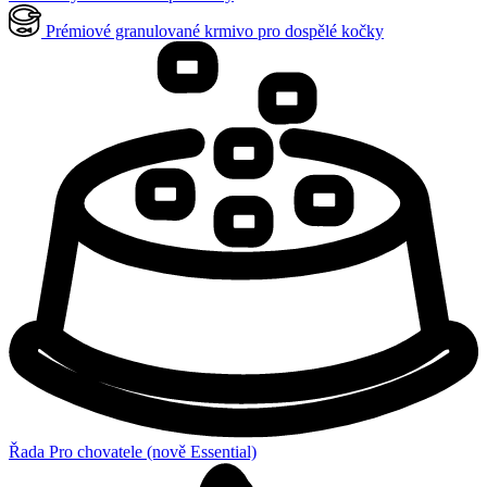
Prémiové granulované krmivo pro dospělé kočky
Řada Pro chovatele (nově Essential)