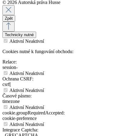
© 2026 Autorská práva Husse
Zpět
Technicky nutné
Aktivní
Neaktivní
Cookies nutné k fungování obchodu:
Relace:
session-
Aktivní
Neaktivní
Ochrana CSRF:
csrf[
Aktivní
Neaktivní
Časové pásmo:
timezone
Aktivní
Neaktivní
cookie.groupRequiredAccepted:
cookie-preference
Aktivní
Neaktivní
Integrace Captcha:
_GRECAPTCHA