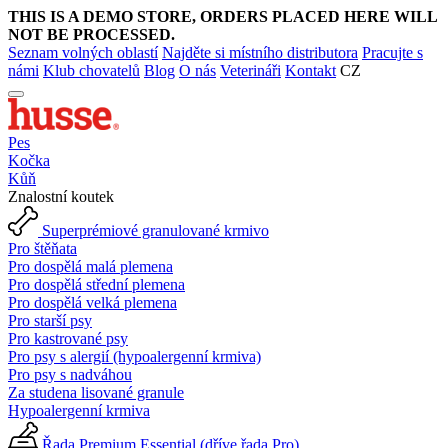
THIS IS A DEMO STORE, ORDERS PLACED HERE WILL
NOT BE PROCESSED.
Seznam volných oblastí
Najděte si místního distributora
Pracujte s
námi
Klub chovatelů
Blog
O nás
Veterináři
Kontakt
CZ
Pes
Kočka
Kůň
Znalostní koutek
Superprémiové granulované krmivo
Pro štěňata
Pro dospělá malá plemena
Pro dospělá střední plemena
Pro dospělá velká plemena
Pro starší psy
Pro kastrované psy
Pro psy s alergií (hypoalergenní krmiva)
Pro psy s nadváhou
Za studena lisované granule
Hypoalergenní krmiva
Řada Premium Essential (dříve řada Pro)