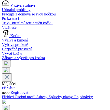
Výživa a zdraví
Urinální problémy
Pracujte z domova se svou kočkou
Po kastraci
Triky, které můžete naučit kočku
Vidět vše
Koťata
Výživa a krmení
Výbava pro kotě
Bezpečné prostředí
Vývoj kotěte
Zábava a výcvik pro koťata
Můj účet
Přihlásit
nebo
Registrovat
Přehled
Osobní profil
Adresy
Způsoby platby
Objednávky