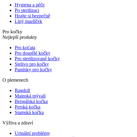
Hygiena a péče
Po sterilizaci
Hrajte si bezpečně
Líný mazlíček
Pro kočky
Nejlepší produkty
Pro koťata
Pro dospělé kočky
Pro sterilizované kočky
Stelivo pro kočky
Pamlsky pro kočky
O plemenech
Ragdoll
Mainská mývalí
Bengálská kočka
Perská kočka
Siamská kočka
Výživa a zdraví
Urinální problémy