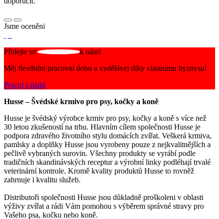
doporučit.
Jsme oceněni
Přidejte se
k nám!
Měj flexibilní pracovní dobu a vydělávej díky vlastnímu byznysu!
Pracuj s námi
Husse – Švédské krmivo pro psy, kočky a koně
Husse je švédský výrobce krmiv pro psy, kočky a koně s více než
30 letou zkušeností na trhu. Hlavním cílem společnosti Husse je
podpora zdravého životního stylu domácích zvířat. Veškerá krmiva,
pamlsky a doplňky Husse jsou vyrobeny pouze z nejkvalitnějších a
pečlivě vybraných surovin. Všechny produkty se vyrábí podle
tradičních skandinávských receptur a výrobní linky podléhají trvalé
veterinární kontrole. Kromě kvality produktů Husse to rovněž
zahrnuje i kvalitu služeb.
Distributoři společnosti Husse jsou důkladně proškoleni v oblasti
výživy zvířat a rádi Vám pomohou s výběrem správné stravy pro
Vašeho psa, kočku nebo koně.