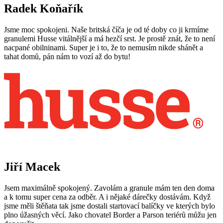
Radek Koňařík
Jsme moc spokojeni. Naše britská číča je od té doby co ji krmíme
granulemi Husse vitálnější a má hezčí srst. Je prostě znát, že to není
nacpané obilninami. Super je i to, že to nemusím nikde shánět a
tahat domů, pán nám to vozí až do bytu!
Jiří Macek
Jsem maximálně spokojený. Zavolám a granule mám ten den doma
a k tomu super cena za odběr. A i nějaké dárečky dostávám. Když
jsme měli štěňata tak jsme dostali startovací balíčky ve kterých bylo
plno úžasných věcí. Jako chovatel Border a Parson teriérů můžu jen