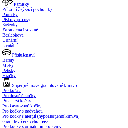
Pamlsky
Přírodní žvýkací pochoutky
Pamlsky
Piškoty pro psy
Sušenky
Za studena lisované
Bezlepkové
Urinární
Dentální
Příslušenství
Barely
Misky
Pelíšky
Hračky
Superprémiové granulované krmivo
Pro koťata
Pro dospělé kočky
Pro starší kočky
Pro kastrované kočky
Pro kočky s nadváhou
Pro kočky s alergií (hypoalergenní krmiva)
Granule z čerstvého masa
Pro kočky s urinálními problémy