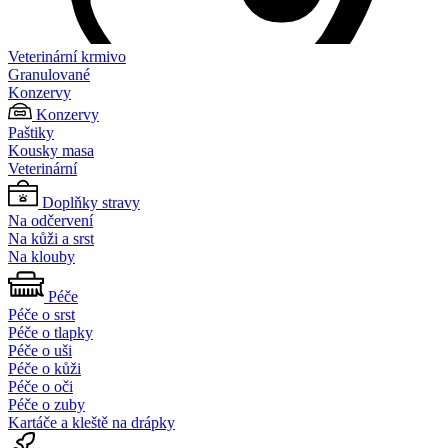
Veterinární krmivo
Granulované
Konzervy
Konzervy
Paštiky
Kousky masa
Veterinární
Doplňky stravy
Na odčervení
Na kůži a srst
Na klouby
Péče
Péče o srst
Péče o tlapky
Péče o uši
Péče o kůži
Péče o oči
Péče o zuby
Kartáče a kleště na drápky