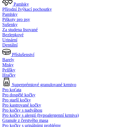
Pamlsky
Přírodní žvýkací pochoutky
Pamlsky
Piškoty pro psy
Sušenky
Za studena lisované
Bezlepkové
Urinární
Dentální
Příslušenství
Barely
Misky
Pelíšky
Hračky
Superprémiové granulované krmivo
Pro koťata
Pro dospělé kočky
Pro starší kočky
Pro kastrované kočky
Pro kočky s nadváhou
Pro kočky s alergií (hypoalergenní krmiva)
Granule z čerstvého masa
Pro kočky s urinálními problémy