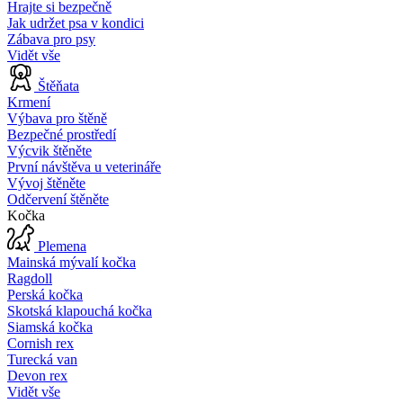
Hrajte si bezpečně
Jak udržet psa v kondici
Zábava pro psy
Vidět vše
Štěňata
Krmení
Výbava pro štěně
Bezpečné prostředí
Výcvik štěněte
První návštěva u veterináře
Vývoj štěněte
Odčervení štěněte
Kočka
Plemena
Mainská mývalí kočka
Ragdoll
Perská kočka
Skotská klapouchá kočka
Siamská kočka
Cornish rex
Turecká van
Devon rex
Vidět vše