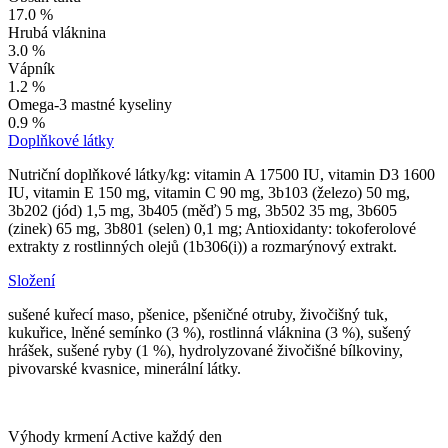
17.0 %
Hrubá vláknina
3.0 %
Vápník
1.2 %
Omega-3 mastné kyseliny
0.9 %
Doplňkové látky
Nutriční doplňkové látky/kg: vitamin A 17500 IU, vitamin D3 1600
IU, vitamin E 150 mg, vitamin C 90 mg, 3b103 (železo) 50 mg,
3b202 (jód) 1,5 mg, 3b405 (měď) 5 mg, 3b502 35 mg, 3b605
(zinek) 65 mg, 3b801 (selen) 0,1 mg; Antioxidanty: tokoferolové
extrakty z rostlinných olejů (1b306(i)) a rozmarýnový extrakt.
Složení
sušené kuřecí maso, pšenice, pšeničné otruby, živočišný tuk,
kukuřice, lněné semínko (3 %), rostlinná vláknina (3 %), sušený
hrášek, sušené ryby (1 %), hydrolyzované živočišné bílkoviny,
pivovarské kvasnice, minerální látky.
Výhody krmení Active každý den