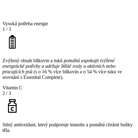
Vysoká potřeba energie
1
/
3
Zvýšený obsah bílkovin a tuků
pomáhá uspokojit zvýšené
energetické potřeby a udržuje štíhlé svaly u aktivních nebo
pracujících psů (
s o 16 % více bílkovin a o 54 % více tuku ve
srovnání s Essential Complete).
Vitamin C
2
/
3
Silný antioxidant, který podporuje imunitu a pomáhá chránit buňky
těla.