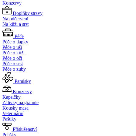
Konzervy
Doplňky stravy
Na odčervení
Na kůži a srst
Péče
Péče o tlapky
Péče o uši
Péče o kůži
Péče o oči
Péče o srst
Péče o zuby
Pamlsky
Konzervy
Kapsičky
Zálivky na granule
Kousky masa
Veterinární
Paštiky
Příslušenství
Pelíšky