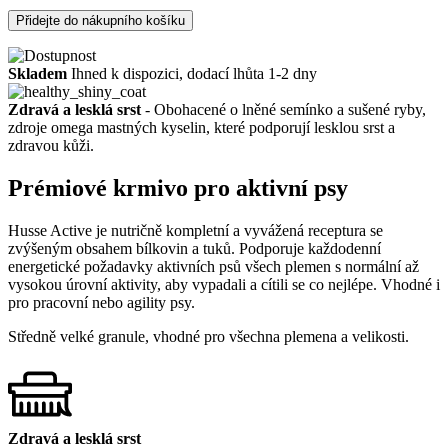
Přidejte do nákupního košíku
Skladem
Ihned k dispozici, dodací lhůta 1-2 dny
Zdravá a lesklá srst
- Obohacené o lněné semínko a sušené ryby,
zdroje omega mastných kyselin, které podporují lesklou srst a
zdravou kůži.
Prémiové krmivo pro aktivní psy
Husse Active je nutričně kompletní a vyvážená receptura se
zvýšeným obsahem bílkovin a tuků. Podporuje každodenní
energetické požadavky aktivních psů všech plemen s normální až
vysokou úrovní aktivity, aby vypadali a cítili se co nejlépe. Vhodné i
pro pracovní nebo agility psy.
Středně velké granule, vhodné pro všechna plemena a velikosti.
Zdravá a lesklá srst