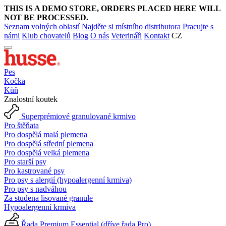
THIS IS A DEMO STORE, ORDERS PLACED HERE WILL
NOT BE PROCESSED.
Seznam volných oblastí
Najděte si místního distributora
Pracujte s
námi
Klub chovatelů
Blog
O nás
Veterináři
Kontakt
CZ
Pes
Kočka
Kůň
Znalostní koutek
Superprémiové granulované krmivo
Pro štěňata
Pro dospělá malá plemena
Pro dospělá střední plemena
Pro dospělá velká plemena
Pro starší psy
Pro kastrované psy
Pro psy s alergií (hypoalergenní krmiva)
Pro psy s nadváhou
Za studena lisované granule
Hypoalergenní krmiva
Řada Premium Essential (dříve řada Pro)