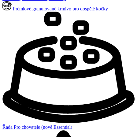
Prémiové granulované krmivo pro dospělé kočky
Řada Pro chovatele (nově Essential)