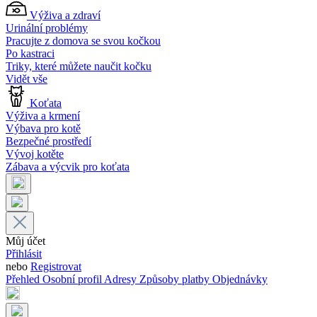
Výživa a zdraví
Urinální problémy
Pracujte z domova se svou kočkou
Po kastraci
Triky, které můžete naučit kočku
Vidět vše
Koťata
Výživa a krmení
Výbava pro kotě
Bezpečné prostředí
Vývoj kotěte
Zábava a výcvik pro koťata
Můj účet
Přihlásit
nebo
Registrovat
Přehled
Osobní profil
Adresy
Způsoby platby
Objednávky