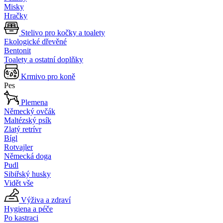
Misky
Hračky
Stelivo pro kočky a toalety
Ekologické dřevěné
Bentonit
Toalety a ostatní doplňky
Krmivo pro koně
Pes
Plemena
Německý ovčák
Maltézský psík
Zlatý retrívr
Bígl
Rotvajler
Německá doga
Pudl
Sibiřský husky
Vidět vše
Výživa a zdraví
Hygiena a péče
Po kastraci